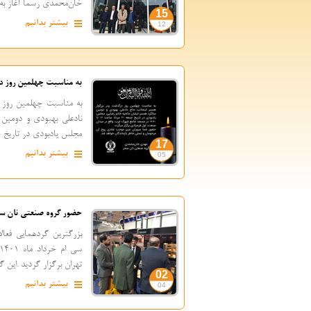
خان‌محمدی رسما آغاز به‌کا
15
بیشتر بدانیم
12
به مناسبت چهلمین روز د
به مناسبت چهلمین روز 
نادعلی بهبودی و دومین 
مجلس یادبودی در تاریخ جمعه 21 مر
17
بیشتر بدانیم
05
حضور گروه صنعتی نان سح
بزرگترین گردهمایی فعال
تهران برگزار گردید .این گر
02
بیشتر بدانیم
04