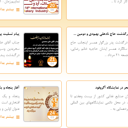
ر کرد تا ...
نماییم.زمان : 21 لغایت 24 شهریور- از ساعت ...
20
بیشتر بدان
06
رگذشت حاج نادعلی بهبودی و دومین ...
پیام تسلیت پر
درگذشت پدر بزرگوار همسر اینجانب حاج
جناب آقای خا
سالگرد همسر ایشان حاجیه خانم رضایی،
سحربدین وسیل
داد ...
درگـذشت پـدر ه
21
بیشتر بدان
04
ر در نمایشگاه آگروفود
آغاز پنجاه و 
ان صنایع غذایی کشور از بیست وهفتم تا
پنجاه و یک 
سی ام خرداد ماه 1401، در محل دائمی نمایشگاههای بین المللی
افتخاری است ک
دهمایی به ...
عنوان اولین و 
24
بیشتر بدان
03