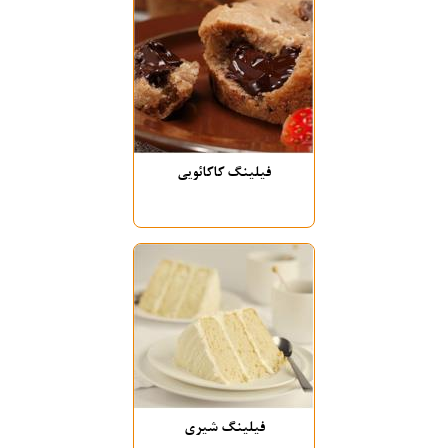
فیلینگ کاکائویی
فیلینگ شیری